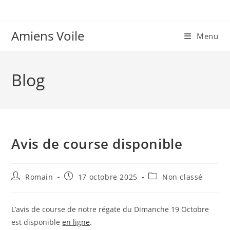
Skip
to
content
Amiens Voile
Menu
Blog
Avis de course disponible
Auteur/autrice
Publication
Post
Romain
17 octobre 2025
Non classé
de
publiée :
category:
la
publication :
L’avis de course de notre régate du Dimanche 19 Octobre
est disponible
en ligne
.