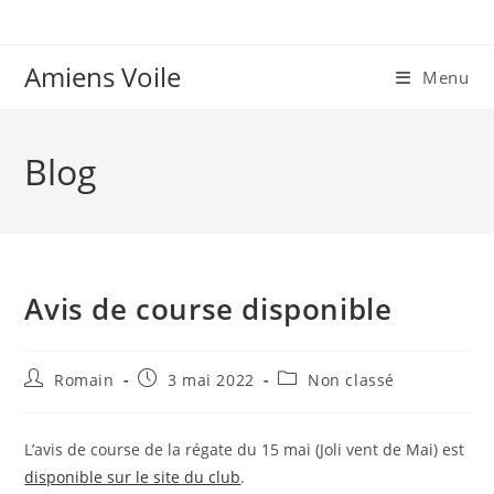
Skip
to
content
Amiens Voile
Menu
Blog
Avis de course disponible
Auteur/autrice
Publication
Post
Romain
3 mai 2022
Non classé
de
publiée :
category:
la
publication :
L’avis de course de la régate du 15 mai (Joli vent de Mai) est
disponible sur le site du club
.