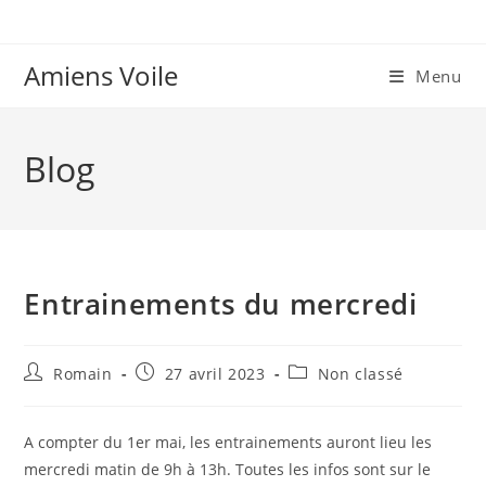
Skip
to
content
Amiens Voile
Menu
Blog
Entrainements du mercredi
Auteur/autrice
Publication
Post
Romain
27 avril 2023
Non classé
de
publiée :
category:
la
publication :
A compter du 1er mai, les entrainements auront lieu les
mercredi matin de 9h à 13h. Toutes les infos sont sur le