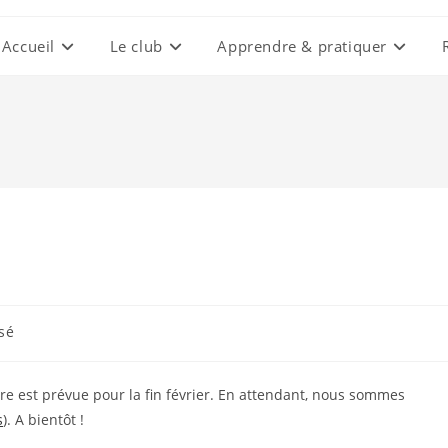
Accueil
Le club
Apprendre & pratiquer
sé
ure est prévue pour la fin février. En attendant, nous sommes
s
). A bientôt !