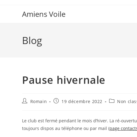
Skip
to
Amiens Voile
content
Blog
Pause hivernale
Auteur/autrice
Publication
Post
Romain
19 décembre 2022
Non clas
de
publiée :
category:
la
publication :
Le club est fermé pendant le mois d’hiver. La ré-ouvert
toujours dispos au téléphone ou par mail (
page contact