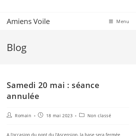
Skip
to
content
Amiens Voile
Menu
Blog
Samedi 20 mai : séance
annulée
Auteur/autrice
Publication
Post
Romain
18 mai 2023
Non classé
de
publiée :
category:
la
publication :
A l’occasion du pont du l’Ascension, la base sera fermée