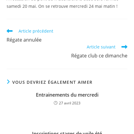
samedi 20 mai. On se retrouve mercredi 24 mai matin !
Read
Article précédent
more
Régate annulée
articles
Article suivant
Régate club ce dimanche
VOUS DEVRIEZ ÉGALEMENT AIMER
Entrainements du mercredi
27 avril 2023
Inscriptions stages de voile été