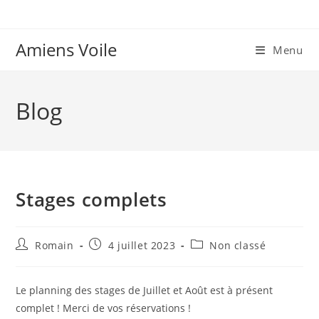
Skip
to
content
Amiens Voile
Menu
Blog
Stages complets
Auteur/autrice
Publication
Post
Romain
4 juillet 2023
Non classé
de
publiée :
category:
la
publication :
Le planning des stages de Juillet et Août est à présent
complet ! Merci de vos réservations !