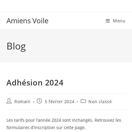
Skip
to
content
Amiens Voile
Menu
Blog
Adhésion 2024
Auteur/autrice
Publication
Post
Romain
5 février 2024
Non classé
de
publiée :
category:
la
publication :
Les tarifs pour l’année 2024 sont inchangés. Retrouvez les
formulaires d’inscription sur cette page.