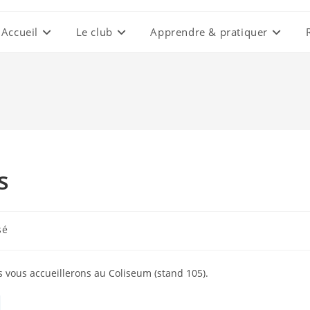
Accueil
Le club
Apprendre & pratiquer
s
sé
s vous accueillerons au Coliseum (stand 105).