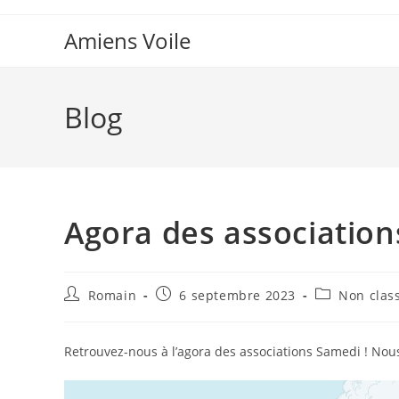
Skip
to
Amiens Voile
content
Blog
Agora des association
Auteur/autrice
Publication
Post
Romain
6 septembre 2023
Non clas
de
publiée :
category:
la
publication :
Retrouvez-nous à l’agora des associations Samedi ! Nou