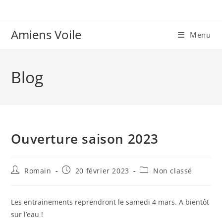
Skip
to
content
Amiens Voile
Menu
Blog
Ouverture saison 2023
Auteur/autrice
Publication
Post
Romain
20 février 2023
Non classé
de
publiée :
category:
la
publication :
Les entrainements reprendront le samedi 4 mars. A bientôt
sur l’eau !