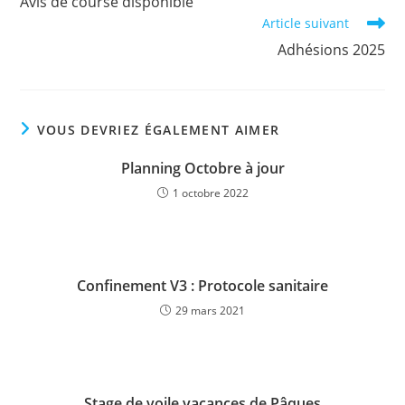
Avis de course disponible
articles
Article suivant
Adhésions 2025
VOUS DEVRIEZ ÉGALEMENT AIMER
Planning Octobre à jour
1 octobre 2022
Confinement V3 : Protocole sanitaire
29 mars 2021
Stage de voile vacances de Pâques