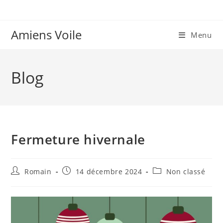
Skip
to
content
Amiens Voile
Menu
Blog
Fermeture hivernale
Auteur/autrice
Publication
Post
Romain
14 décembre 2024
Non classé
de
publiée :
category:
la
publication :