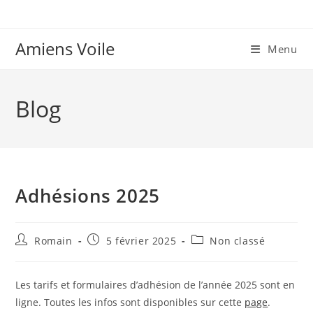
Skip
to
content
Amiens Voile
Menu
Blog
Adhésions 2025
Auteur/autrice
Publication
Post
Romain
5 février 2025
Non classé
de
publiée :
category:
la
publication :
Les tarifs et formulaires d’adhésion de l’année 2025 sont en
ligne. Toutes les infos sont disponibles sur cette
page
.