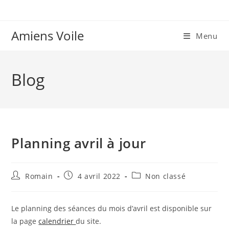
Skip
to
content
Amiens Voile
Menu
Blog
Planning avril à jour
Auteur/autrice
Publication
Post
Romain
4 avril 2022
Non classé
de
publiée :
category:
la
publication :
Le planning des séances du mois d’avril est disponible sur
la page
calendrier
du site.