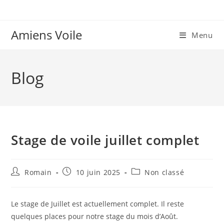
Skip
to
content
Amiens Voile
Menu
Blog
Stage de voile juillet complet
Auteur/autrice
Publication
Post
Romain
10 juin 2025
Non classé
de
publiée :
category:
la
publication :
Le stage de Juillet est actuellement complet. Il reste
quelques places pour notre stage du mois d’Août.