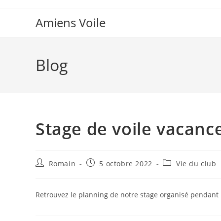
Skip
to
Amiens Voile
content
Blog
Stage de voile vacanc
Auteur/autrice
Publication
Post
Romain
5 octobre 2022
Vie du club
de
publiée :
category:
la
publication :
Retrouvez le planning de notre stage organisé pendant 