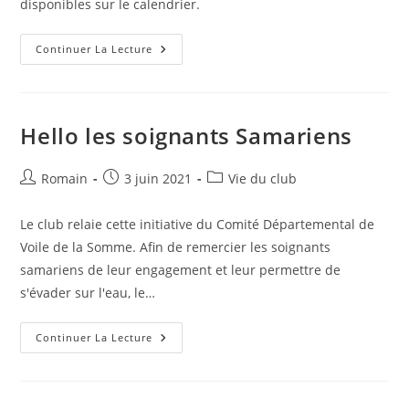
disponibles sur le calendrier.
Planning
Continuer La Lecture
Juillet
À
Jour
Hello les soignants Samariens
Auteur/autrice
Publication
Post
Romain
3 juin 2021
Vie du club
de
publiée :
category:
la
Le club relaie cette initiative du Comité Départemental de
publication :
Voile de la Somme. Afin de remercier les soignants
samariens de leur engagement et leur permettre de
s'évader sur l'eau, le…
Hello
Continuer La Lecture
Les
Soignants
Samariens