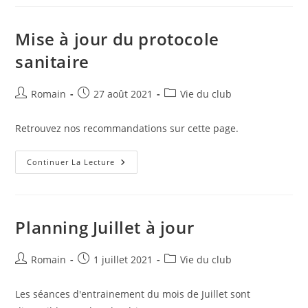
Mise à jour du protocole
sanitaire
Auteur/autrice
Publication
Post
Romain
27 août 2021
Vie du club
de
publiée :
category:
la
Retrouvez nos recommandations sur cette page.
publication :
Mise
Continuer La Lecture
À
Jour
Du
Protocole
Sanitaire
Planning Juillet à jour
Auteur/autrice
Publication
Post
Romain
1 juillet 2021
Vie du club
de
publiée :
category:
la
Les séances d'entrainement du mois de Juillet sont
publication :