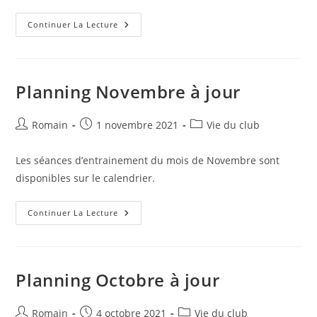
Stage
Continuer La Lecture
De
Voile
Vacances
De
La
Toussaint
Planning Novembre à jour
Auteur/autrice
Publication
Post
Romain
1 novembre 2021
Vie du club
de
publiée :
category:
la
Les séances d’entrainement du mois de Novembre sont
publication :
disponibles sur le calendrier.
Planning
Continuer La Lecture
Novembre
À
Jour
Planning Octobre à jour
Auteur/autrice
Publication
Post
Romain
4 octobre 2021
Vie du club