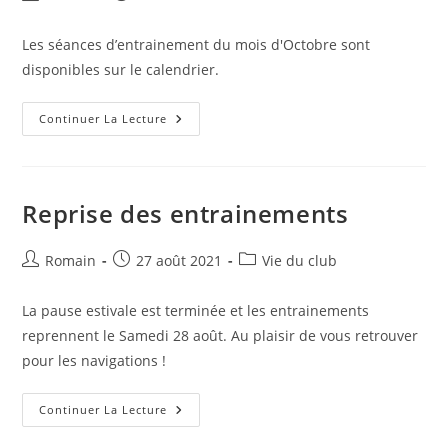
de
publiée :
category:
la
Les séances d’entrainement du mois d'Octobre sont
publication :
disponibles sur le calendrier.
Planning
Continuer La Lecture
Octobre
À
Jour
Reprise des entrainements
Auteur/autrice
Publication
Post
Romain
27 août 2021
Vie du club
de
publiée :
category:
la
La pause estivale est terminée et les entrainements
publication :
reprennent le Samedi 28 août. Au plaisir de vous retrouver
pour les navigations !
Reprise
Continuer La Lecture
Des
Entrainements