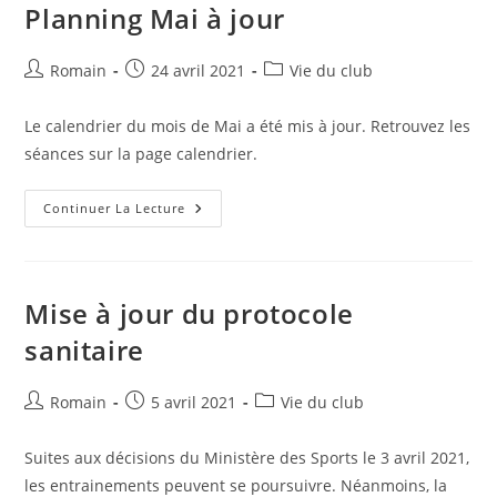
Planning Mai à jour
Auteur/autrice
Publication
Post
Romain
24 avril 2021
Vie du club
de
publiée :
category:
la
Le calendrier du mois de Mai a été mis à jour. Retrouvez les
publication :
séances sur la page calendrier.
Planning
Continuer La Lecture
Mai
À
Jour
Mise à jour du protocole
sanitaire
Auteur/autrice
Publication
Post
Romain
5 avril 2021
Vie du club
de
publiée :
category:
la
Suites aux décisions du Ministère des Sports le 3 avril 2021,
publication :
les entrainements peuvent se poursuivre. Néanmoins, la