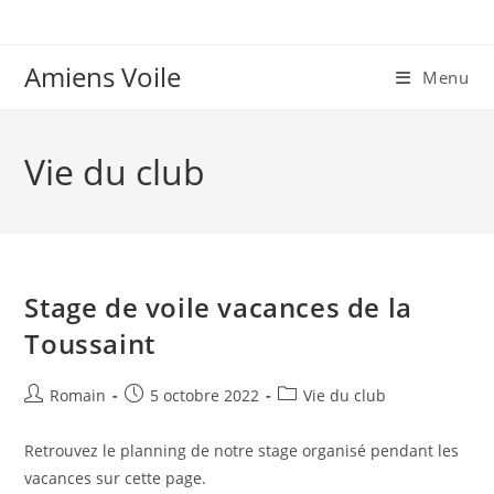
Skip
to
content
Amiens Voile
Menu
Vie du club
Stage de voile vacances de la
Toussaint
Auteur/autrice
Publication
Post
Romain
5 octobre 2022
Vie du club
de
publiée :
category:
la
Retrouvez le planning de notre stage organisé pendant les
publication :
vacances sur cette page.