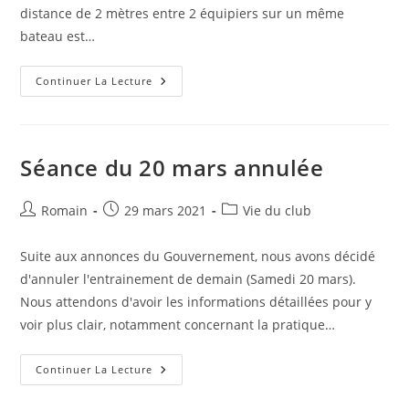
distance de 2 mètres entre 2 équipiers sur un même
bateau est…
Mise
Continuer La Lecture
À
Jour
Du
Protocole
Sanitaire
Séance du 20 mars annulée
Auteur/autrice
Publication
Post
Romain
29 mars 2021
Vie du club
de
publiée :
category:
la
Suite aux annonces du Gouvernement, nous avons décidé
publication :
d'annuler l'entrainement de demain (Samedi 20 mars).
Nous attendons d'avoir les informations détaillées pour y
voir plus clair, notamment concernant la pratique…
Séance
Continuer La Lecture
Du
20
Mars