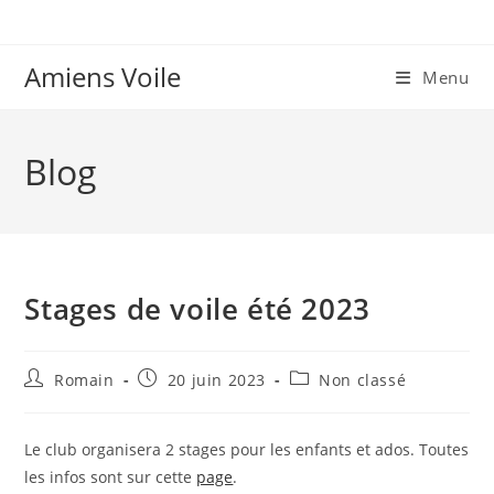
Skip
to
content
Amiens Voile
Menu
Blog
Stages de voile été 2023
Auteur/autrice
Publication
Post
Romain
20 juin 2023
Non classé
de
publiée :
category:
la
publication :
Le club organisera 2 stages pour les enfants et ados. Toutes
les infos sont sur cette
page
.